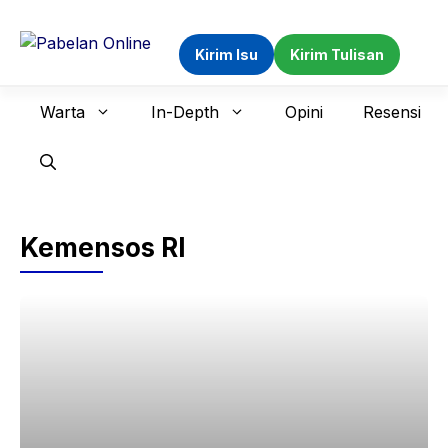
Langsung
ke
Kirim Isu
Kirim Tulisan
isi
Warta
In-Depth
Opini
Resensi
Kemensos RI