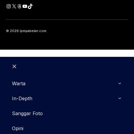
Instagram
X
Threads
YouTube
TikTok
© 2026 lpmpabelan.com
Close
Warta
In-Depth
Sanggar Foto
Opini