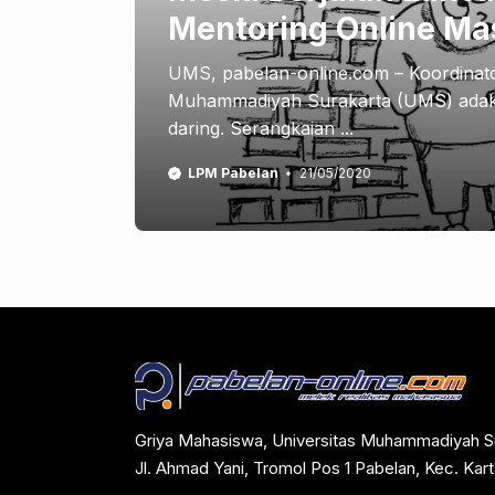
Mentoring Online Ma
UMS, pabelan-online.com – Koordinato
Muhammadiyah Surakarta (UMS) adakan
daring. Serangkaian ...
LPM Pabelan
21/05/2020
Griya Mahasiswa, Universitas Muhammadiyah S
Jl. Ahmad Yani, Tromol Pos 1 Pabelan, Kec. Ka