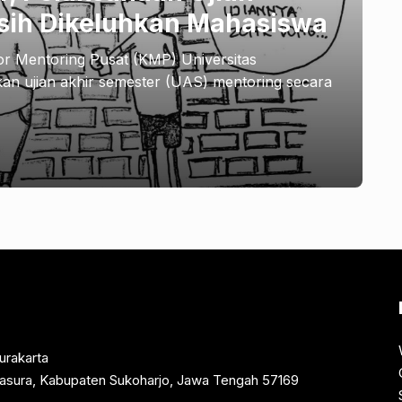
sih Dikeluhkan Mahasiswa
r Mentoring Pusat (KMP) Universitas
 ujian akhir semester (UAS) mentoring secara
urakarta
rtasura, Kabupaten Sukoharjo, Jawa Tengah 57169