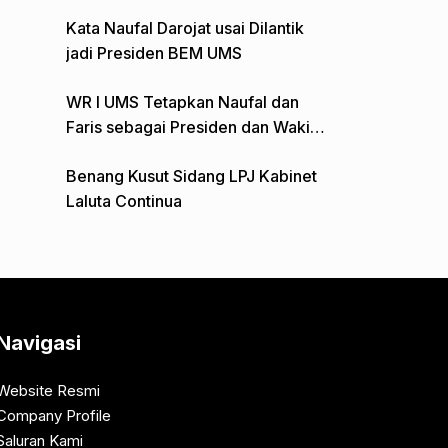
Gelar Aksi Depan Monumen Pers
Kata Naufal Darojat usai Dilantik
jadi Presiden BEM UMS
WR I UMS Tetapkan Naufal dan
Faris sebagai Presiden dan Wakil
Presiden BEM
Benang Kusut Sidang LPJ Kabinet
Laluta Continua
Navigasi
Website Resmi
Company Profile
Saluran Kami