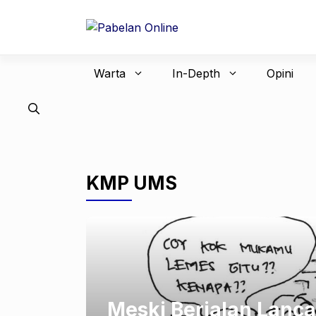
Langsung
ke
isi
Warta
In-Depth
Opini
KMP UMS
Meski Berjalan Lanca