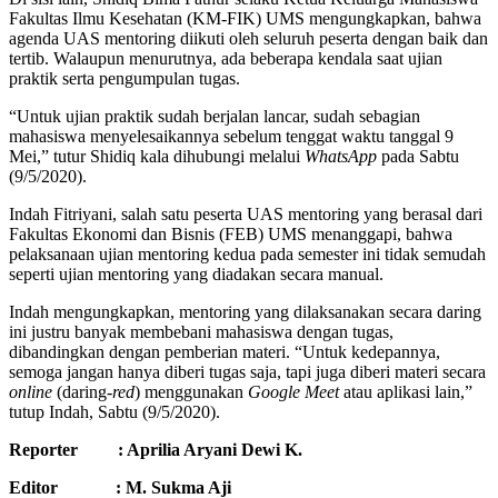
Fakultas Ilmu Kesehatan (KM-FIK) UMS mengungkapkan, bahwa
agenda UAS mentoring diikuti oleh seluruh peserta dengan baik dan
tertib. Walaupun menurutnya, ada beberapa kendala saat ujian
praktik serta pengumpulan tugas.
“Untuk ujian praktik sudah berjalan lancar, sudah sebagian
mahasiswa menyelesaikannya sebelum tenggat waktu tanggal 9
Mei,” tutur Shidiq kala dihubungi melalui
WhatsApp
pada Sabtu
(9/5/2020).
Indah Fitriyani, salah satu peserta UAS mentoring yang berasal dari
Fakultas Ekonomi dan Bisnis (FEB) UMS menanggapi, bahwa
pelaksanaan ujian mentoring kedua pada semester ini tidak semudah
seperti ujian mentoring yang diadakan secara manual.
Indah mengungkapkan, mentoring yang dilaksanakan secara daring
ini justru banyak membebani mahasiswa dengan tugas,
dibandingkan dengan pemberian materi. “Untuk kedepannya,
semoga jangan hanya diberi tugas saja, tapi juga diberi materi secara
online
(daring-
red
) menggunakan
G
oogle
M
eet
atau aplikasi lain,”
tutup Indah, Sabtu (9/5/2020).
Reporter : Aprilia Aryani Dewi K.
Editor
: M. Sukma Aji