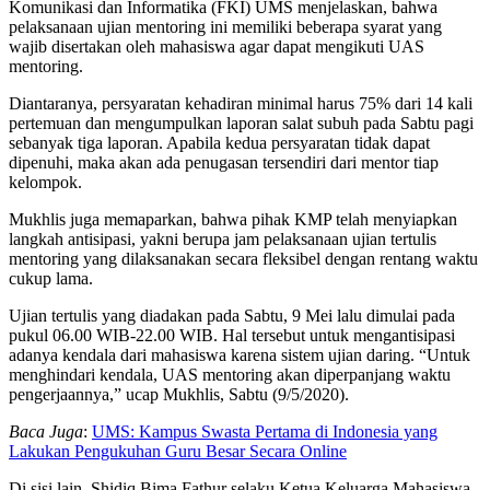
Komunikasi dan Informatika (FKI) UMS menjelaskan, bahwa
pelaksanaan ujian mentoring ini memiliki beberapa syarat yang
wajib disertakan oleh mahasiswa agar dapat mengikuti UAS
mentoring.
Diantaranya, persyaratan kehadiran minimal harus 75% dari 14 kali
pertemuan dan mengumpulkan laporan salat subuh pada Sabtu pagi
sebanyak tiga laporan. Apabila kedua persyaratan tidak dapat
dipenuhi, maka akan ada penugasan tersendiri dari mentor tiap
kelompok.
Mukhlis juga memaparkan, bahwa pihak KMP telah menyiapkan
langkah antisipasi, yakni berupa jam pelaksanaan ujian tertulis
mentoring yang dilaksanakan secara fleksibel dengan rentang waktu
cukup lama.
Ujian tertulis yang diadakan pada Sabtu, 9 Mei lalu dimulai pada
pukul 06.00 WIB-22.00 WIB. Hal tersebut untuk mengantisipasi
adanya kendala dari mahasiswa karena sistem ujian daring. “Untuk
menghindari kendala, UAS mentoring akan diperpanjang waktu
pengerjaannya,” ucap Mukhlis, Sabtu (9/5/2020).
Baca Juga
:
UMS: Kampus Swasta Pertama di Indonesia yang
Lakukan Pengukuhan Guru Besar Secara Online
Di sisi lain, Shidiq Bima Fathur selaku Ketua Keluarga Mahasiswa