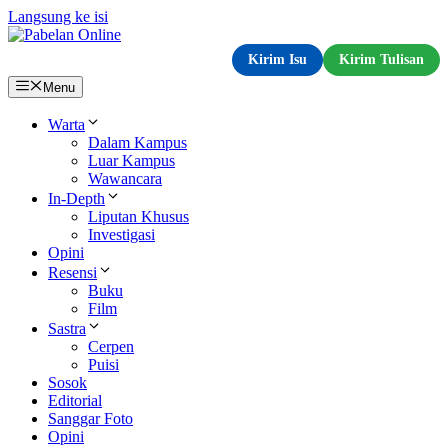
Langsung ke isi
Kirim Isu
Kirim Tulisan
Menu
Warta
Dalam Kampus
Luar Kampus
Wawancara
In-Depth
Liputan Khusus
Investigasi
Opini
Resensi
Buku
Film
Sastra
Cerpen
Puisi
Sosok
Editorial
Sanggar Foto
Opini