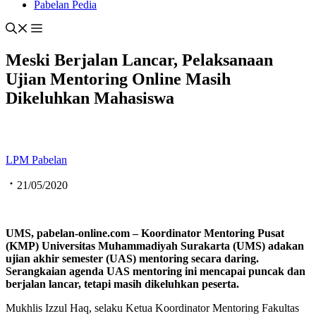
Pabelan Pedia
Meski Berjalan Lancar, Pelaksanaan
Ujian Mentoring Online Masih
Dikeluhkan Mahasiswa
LPM Pabelan
21/05/2020
UMS,
pabelan-online.com
– Koordinator Mentoring
P
usat
(KMP) Universitas Muhammadiyah Surakarta (UMS) adakan
ujian akhir semester
(UAS)
mentoring secara daring.
S
erangkaian agenda
UAS
mentoring ini mencapai puncak dan
berjalan lancar, tetapi masih
dikeluhkan
peserta
.
Mukhlis Izzul Haq, selaku Ketua Koordinator Mentoring Fakultas