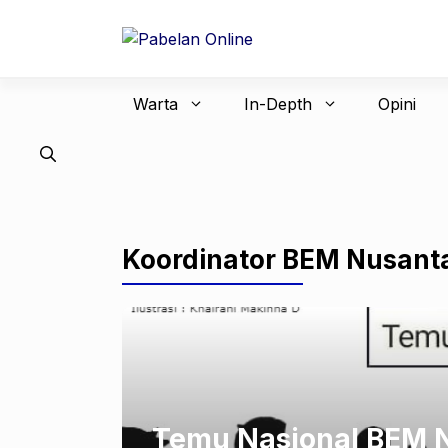
Langsung
ke
isi
Warta
In-Depth
Opini
Koordinator BEM Nusant
Temu Nasional BEM N