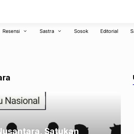
Resensi
Sastra
Sosok
Editorial
S
ara
usantara, Satukan