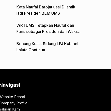
Gelar Aksi Depan Monumen Pers
Kata Naufal Darojat usai Dilantik
jadi Presiden BEM UMS
WR I UMS Tetapkan Naufal dan
Faris sebagai Presiden dan Wakil
Presiden BEM
Benang Kusut Sidang LPJ Kabinet
Laluta Continua
Navigasi
Website Resmi
Company Profile
Saluran Kami