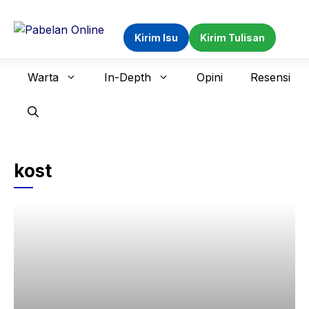
Langsung
ke
Kirim Isu
Kirim Tulisan
isi
Warta
In-Depth
Opini
Resensi
kost