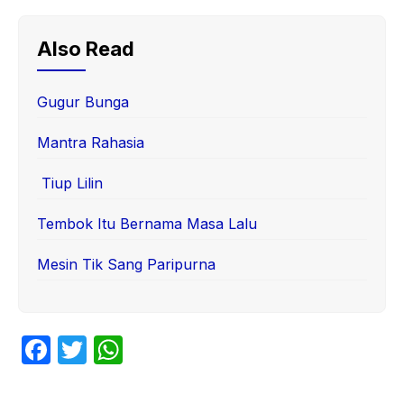
Also Read
Gugur Bunga
Mantra Rahasia
Tiup Lilin
Tembok Itu Bernama Masa Lalu
Mesin Tik Sang Paripurna
F
T
W
a
w
h