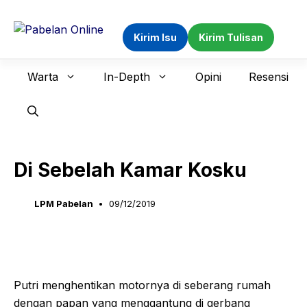
Langsung
ke
Kirim Isu
Kirim Tulisan
isi
Warta
In-Depth
Opini
Resensi
Di Sebelah Kamar Kosku
LPM Pabelan
09/12/2019
Putri menghentikan motornya di seberang rumah
dengan papan yang menggantung di gerbang