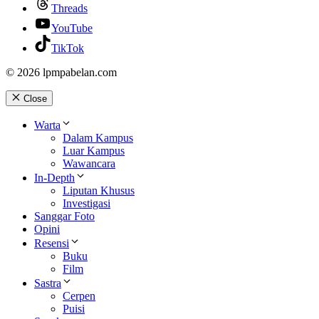
Threads
YouTube
TikTok
© 2026 lpmpabelan.com
Close
Warta
Dalam Kampus
Luar Kampus
Wawancara
In-Depth
Liputan Khusus
Investigasi
Sanggar Foto
Opini
Resensi
Buku
Film
Sastra
Cerpen
Puisi