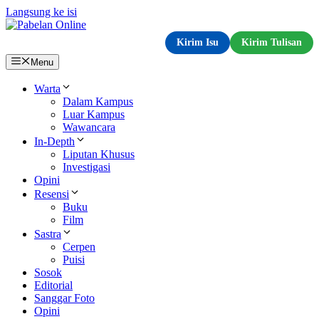
Langsung ke isi
Kirim Isu
Kirim Tulisan
Menu
Warta
Dalam Kampus
Luar Kampus
Wawancara
In-Depth
Liputan Khusus
Investigasi
Opini
Resensi
Buku
Film
Sastra
Cerpen
Puisi
Sosok
Editorial
Sanggar Foto
Opini