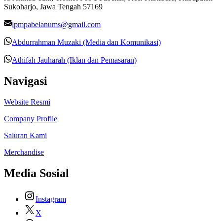
Sukoharjo, Jawa Tengah 57169
lpmpabelanums@gmail.com
Abdurrahman Muzaki (Media dan Komunikasi)
Athifah Jauharah (Iklan dan Pemasaran)
Navigasi
Website Resmi
Company Profile
Saluran Kami
Merchandise
Media Sosial
Instagram
X