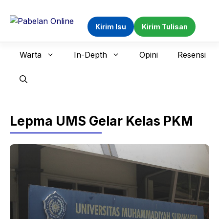
Langsung
ke
Kirim Isu
Kirim Tulisan
isi
Warta
In-Depth
Opini
Resensi
Lepma UMS Gelar Kelas PKM