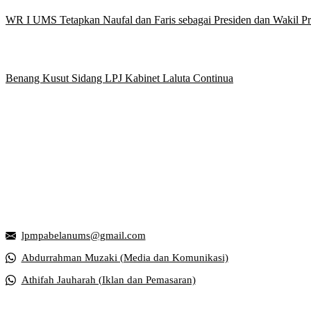
WR I UMS Tetapkan Naufal dan Faris sebagai Presiden dan Wakil 
Benang Kusut Sidang LPJ Kabinet Laluta Continua
Griya Mahasiswa, Universitas Muhammadiyah Surakarta
Jl. Ahmad Yani, Tromol Pos 1 Pabelan, Kec. Kartasura, Kabupaten S
lpmpabelanums@gmail.com
Abdurrahman Muzaki (Media dan Komunikasi)
Athifah Jauharah (Iklan dan Pemasaran)