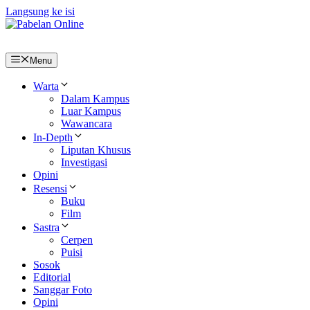
Langsung ke isi
Menu
Warta
Dalam Kampus
Luar Kampus
Wawancara
In-Depth
Liputan Khusus
Investigasi
Opini
Resensi
Buku
Film
Sastra
Cerpen
Puisi
Sosok
Editorial
Sanggar Foto
Opini