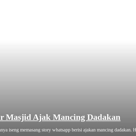
r Masjid Ajak Mancing Dadakan
nya iseng memasang story whatsapp berisi ajakan mancing dadakan. Hal