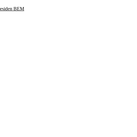
Presiden BEM
ukoharjo, Jawa Tengah 57169