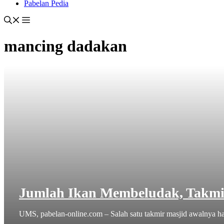
Pabelan Pedia
mancing dadakan
Jumlah Ikan Membeludak, Takmi
UMS, pabelan-online.com – Salah satu takmir masjid awalnya ha