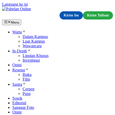
Langsung ke isi
Kirim Isu
Kirim Tulisan
Menu
Warta
Dalam Kampus
Luar Kampus
Wawancara
In-Depth
Liputan Khusus
Investigasi
Opini
Resensi
Buku
Film
Sastra
Cerpen
Puisi
Sosok
Editorial
Sanggar Foto
Opini