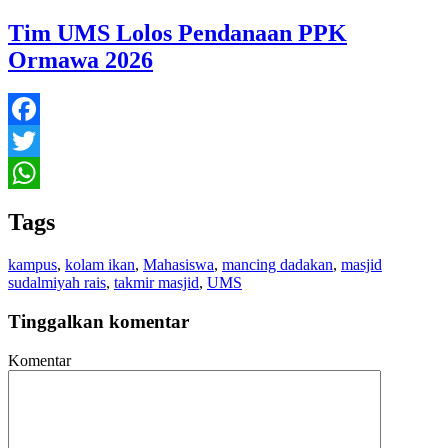
Tim UMS Lolos Pendanaan PPK
Ormawa 2026
Facebook
Twitter
WhatsApp
Tags
kampus
,
kolam ikan
,
Mahasiswa
,
mancing dadakan
,
masjid
sudalmiyah rais
,
takmir masjid
,
UMS
Tinggalkan komentar
Komentar