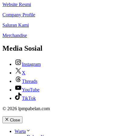
Website Resmi
Company Profile
Saluran Kami
Merchandise
Media Sosial
Instagram
X
Threads
YouTube
TikTok
© 2026 lpmpabelan.com
Close
Warta