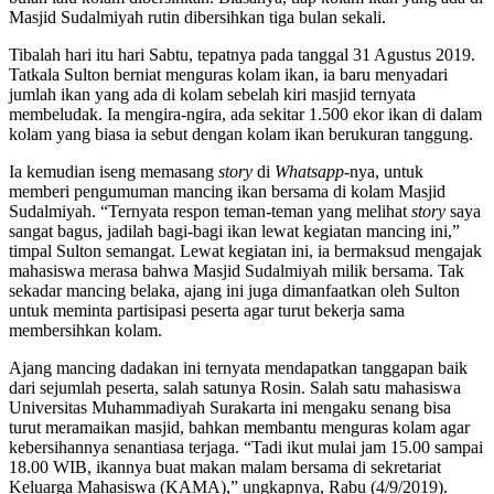
Masjid Sudalmiyah rutin dibersihkan tiga bulan sekali.
Tibalah hari itu hari Sabtu, tepatnya pada tanggal 31 Agustus 2019.
Tatkala Sulton berniat menguras kolam ikan, ia baru menyadari
jumlah ikan yang ada di kolam sebelah kiri masjid ternyata
membeludak. Ia mengira-ngira, ada sekitar 1.500 ekor ikan di dalam
kolam yang biasa ia sebut dengan kolam ikan berukuran tanggung.
Ia kemudian iseng memasang
story
di
Whatsapp-
nya, untuk
memberi pengumuman mancing ikan bersama di kolam Masjid
Sudalmiyah. “Ternyata respon teman-teman yang melihat
story
saya
sangat bagus, jadilah bagi-bagi ikan lewat kegiatan mancing ini,”
timpal Sulton semangat. Lewat kegiatan ini, ia bermaksud mengajak
mahasiswa merasa bahwa Masjid Sudalmiyah milik bersama. Tak
sekadar mancing belaka, ajang ini juga dimanfaatkan oleh Sulton
untuk meminta partisipasi peserta agar turut bekerja sama
membersihkan kolam.
Ajang mancing dadakan ini ternyata mendapatkan tanggapan baik
dari sejumlah peserta, salah satunya Rosin. Salah satu mahasiswa
Universitas Muhammadiyah Surakarta ini mengaku senang bisa
turut meramaikan masjid, bahkan membantu menguras kolam agar
kebersihannya senantiasa terjaga. “Tadi ikut mulai jam 15.00 sampai
18.00 WIB, ikannya buat makan malam bersama di sekretariat
Keluarga Mahasiswa (KAMA),” ungkapnya, Rabu (4/9/2019).