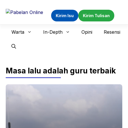
Langsung
ke
Kirim Isu
Kirim Tulisan
isi
Warta
In-Depth
Opini
Resensi
Masa lalu adalah guru terbaik