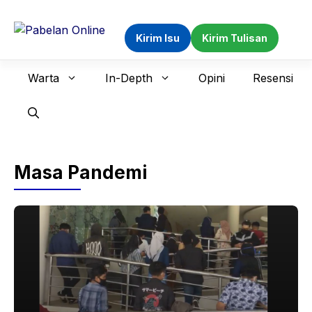
Langsung
ke
Kirim Isu
Kirim Tulisan
isi
Warta
In-Depth
Opini
Resensi
Masa Pandemi