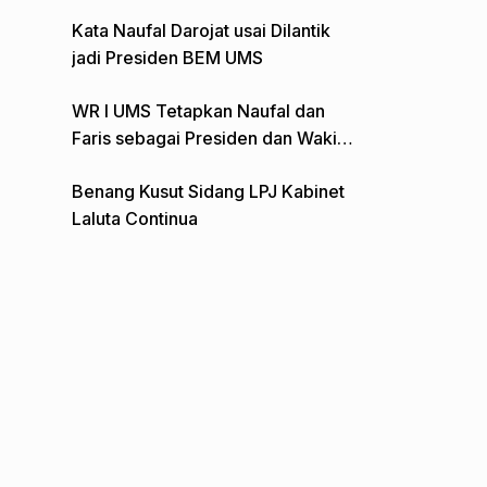
Gelar Aksi Depan Monumen Pers
Kata Naufal Darojat usai Dilantik
jadi Presiden BEM UMS
WR I UMS Tetapkan Naufal dan
Faris sebagai Presiden dan Wakil
Presiden BEM
Benang Kusut Sidang LPJ Kabinet
Laluta Continua