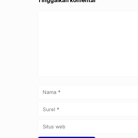
Tinggalkan komentar
k
Komentar
Nama
Surel
Situs
web