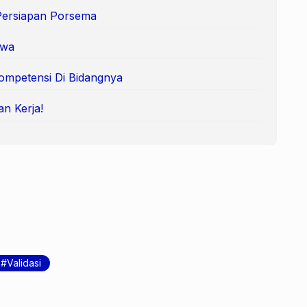
Persiapan Porsema
swa
ompetensi Di Bidangnya
an Kerja!
Validasi