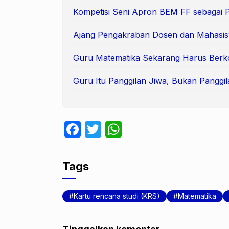
Kompetisi Seni Apron BEM FF sebagai 
Ajang Pengakraban Dosen dan Mahasi
Guru Matematika Sekarang Harus Berk
Guru Itu Panggilan Jiwa, Bukan Panggil
F
T
W
a
w
h
c
itt
at
Tags
e
er
s
b
A
Kartu rencana studi (KRS)
Matematika
o
p
o
p