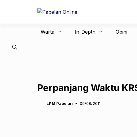
Langsung
ke
isi
Warta
In-Depth
Opini
Perpanjang Waktu KRS
LPM Pabelan
09/08/2011