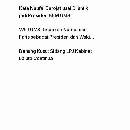
Gelar Aksi Depan Monumen Pers
Kata Naufal Darojat usai Dilantik
jadi Presiden BEM UMS
WR I UMS Tetapkan Naufal dan
Faris sebagai Presiden dan Wakil
Presiden BEM
Benang Kusut Sidang LPJ Kabinet
Laluta Continua