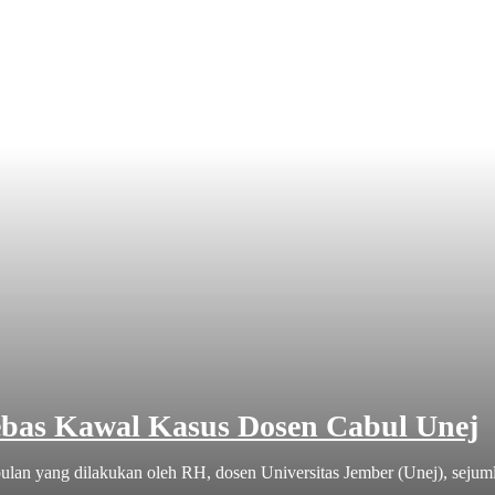
bas Kawal Kasus Dosen Cabul Unej
an yang dilakukan oleh RH, dosen Universitas Jember (Unej), sejuml