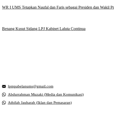
WR I UMS Tetapkan Naufal dan Faris sebagai Presiden dan Wakil 
Benang Kusut Sidang LPJ Kabinet Laluta Continua
Griya Mahasiswa, Universitas Muhammadiyah Surakarta
Jl. Ahmad Yani, Tromol Pos 1 Pabelan, Kec. Kartasura, Kabupaten S
lpmpabelanums@gmail.com
Abdurrahman Muzaki (Media dan Komunikasi)
Athifah Jauharah (Iklan dan Pemasaran)