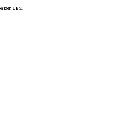
Presiden BEM
ukoharjo, Jawa Tengah 57169