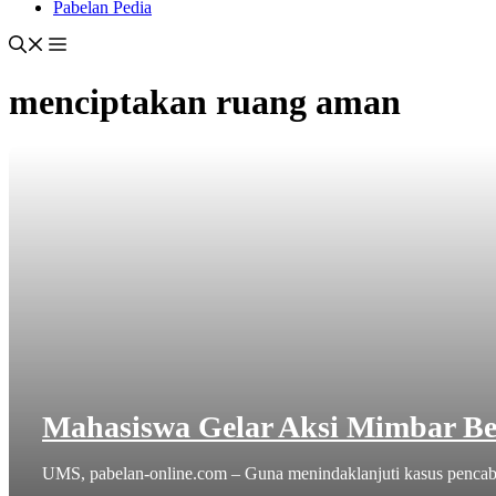
Pabelan Pedia
menciptakan ruang aman
Mahasiswa Gelar Aksi Mimbar Be
UMS, pabelan-online.com – Guna menindaklanjuti kasus pencabul