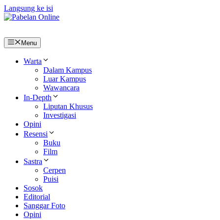
Langsung ke isi
Menu
Warta
Dalam Kampus
Luar Kampus
Wawancara
In-Depth
Liputan Khusus
Investigasi
Opini
Resensi
Buku
Film
Sastra
Cerpen
Puisi
Sosok
Editorial
Sanggar Foto
Opini