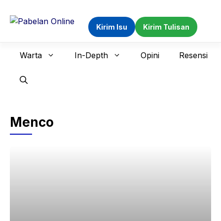
Langsung
ke
Kirim Isu
Kirim Tulisan
isi
Warta
In-Depth
Opini
Resensi
Menco