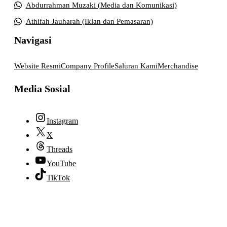
Abdurrahman Muzaki (Media dan Komunikasi)
Athifah Jauharah (Iklan dan Pemasaran)
Navigasi
Website Resmi
Company Profile
Saluran Kami
Merchandise
Media Sosial
Instagram
X
Threads
YouTube
TikTok
© 2026 lpmpabelan.com