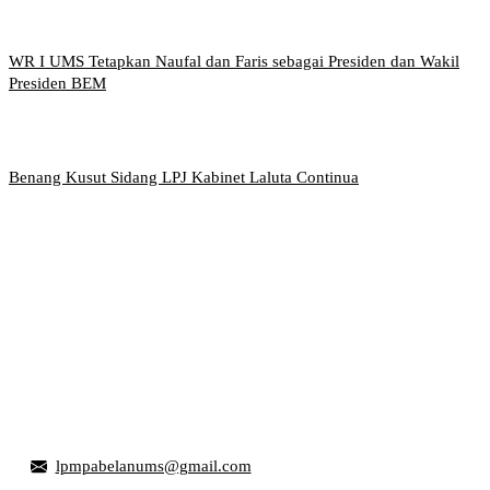
WR I UMS Tetapkan Naufal dan Faris sebagai Presiden dan Wakil
Presiden BEM
Benang Kusut Sidang LPJ Kabinet Laluta Continua
Griya Mahasiswa, Universitas Muhammadiyah Surakarta
Jl. Ahmad Yani, Tromol Pos 1 Pabelan, Kec. Kartasura,
Kabupaten Sukoharjo, Jawa Tengah 57169
lpmpabelanums@gmail.com