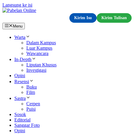
Langsung ke isi
Kirim Isu
Kirim Tulisan
Menu
Warta
Dalam Kampus
Luar Kampus
Wawancara
In-Depth
Liputan Khusus
Investigasi
Opini
Resensi
Buku
Film
Sastra
Cerpen
Puisi
Sosok
Editorial
Sanggar Foto
Opini