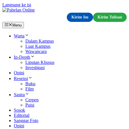
Langsung ke isi
Kirim Isu
Kirim Tulisan
Menu
Warta
Dalam Kampus
Luar Kampus
Wawancara
In-Depth
Liputan Khusus
Investigasi
Opini
Resensi
Buku
Film
Sastra
Cerpen
Puisi
Sosok
Editorial
Sanggar Foto
Opini