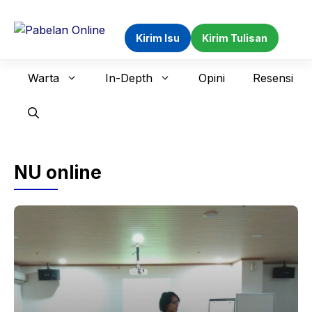
Langsung
ke
Kirim Isu
Kirim Tulisan
isi
Warta
In-Depth
Opini
Resensi
NU online