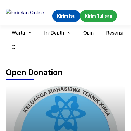
Langsung
ke
Kirim Isu
Kirim Tulisan
isi
Warta
In-Depth
Opini
Resensi
Open Donation