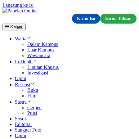
Langsung ke isi
Kirim Isu
Kirim Tulisan
Menu
Warta
Dalam Kampus
Luar Kampus
Wawancara
In-Depth
Liputan Khusus
Investigasi
Opini
Resensi
Buku
Film
Sastra
Cerpen
Puisi
Sosok
Editorial
Sanggar Foto
Opini