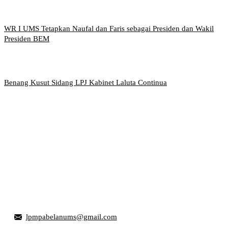
WR I UMS Tetapkan Naufal dan Faris sebagai Presiden dan Wakil
Presiden BEM
Benang Kusut Sidang LPJ Kabinet Laluta Continua
Griya Mahasiswa, Universitas Muhammadiyah Surakarta
Jl. Ahmad Yani, Tromol Pos 1 Pabelan, Kec. Kartasura,
Kabupaten Sukoharjo, Jawa Tengah 57169
lpmpabelanums@gmail.com