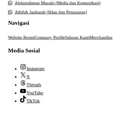
Abdurrahman Muzaki (Media dan Komunikasi)
Athifah Jauharah (Iklan dan Pemasaran)
Navigasi
Website Resmi
Company Profile
Saluran Kami
Merchandise
Media Sosial
Instagram
X
Threads
YouTube
TikTok
© 2026 lpmpabelan.com