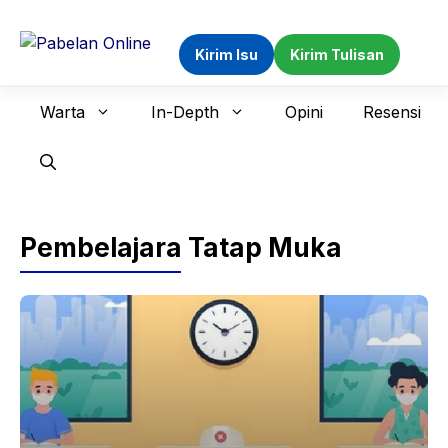
Langsung
ke
Kirim Isu
Kirim Tulisan
isi
Warta
In-Depth
Opini
Resensi
Pembelajara Tatap Muka