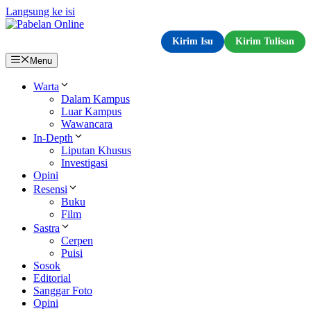
Langsung ke isi
Kirim Isu
Kirim Tulisan
Menu
Warta
Dalam Kampus
Luar Kampus
Wawancara
In-Depth
Liputan Khusus
Investigasi
Opini
Resensi
Buku
Film
Sastra
Cerpen
Puisi
Sosok
Editorial
Sanggar Foto
Opini