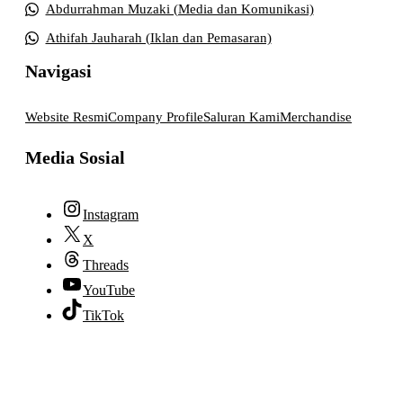
Abdurrahman Muzaki (Media dan Komunikasi)
Athifah Jauharah (Iklan dan Pemasaran)
Navigasi
Website Resmi
Company Profile
Saluran Kami
Merchandise
Media Sosial
Instagram
X
Threads
YouTube
TikTok
© 2026 lpmpabelan.com