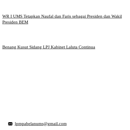
WR I UMS Tetapkan Naufal dan Faris sebagai Presiden dan Wakil
Presiden BEM
Benang Kusut Sidang LPJ Kabinet Laluta Continua
Griya Mahasiswa, Universitas Muhammadiyah Surakarta
Jl. Ahmad Yani, Tromol Pos 1 Pabelan, Kec. Kartasura,
Kabupaten Sukoharjo, Jawa Tengah 57169
lpmpabelanums@gmail.com