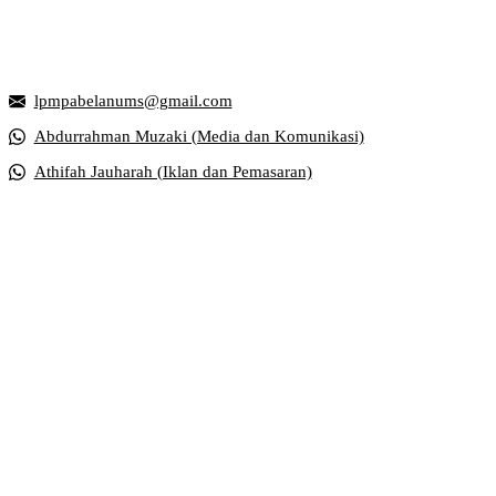
Griya Mahasiswa, Universitas Muhammadiyah Surakarta
Jl. Ahmad Yani, Tromol Pos 1 Pabelan, Kec. Kartasura, Kabupaten S
lpmpabelanums@gmail.com
Abdurrahman Muzaki (Media dan Komunikasi)
Athifah Jauharah (Iklan dan Pemasaran)