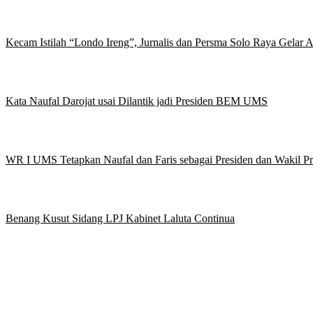
Kecam Istilah “Londo Ireng”, Jurnalis dan Persma Solo Raya Gelar
Kata Naufal Darojat usai Dilantik jadi Presiden BEM UMS
WR I UMS Tetapkan Naufal dan Faris sebagai Presiden dan Wakil 
Benang Kusut Sidang LPJ Kabinet Laluta Continua