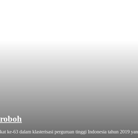
eroboh
ke-63 dalam klasterisasi perguruan tinggi Indonesia tahun 2019 yang 