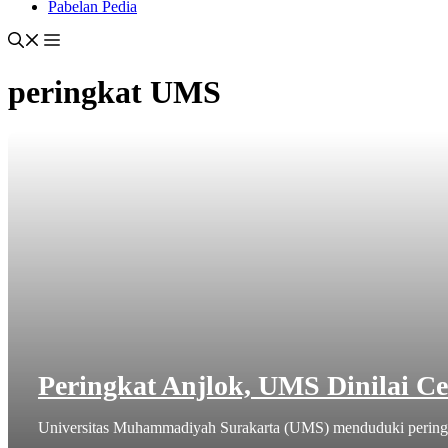
Pabelan Pedia
peringkat UMS
Peringkat Anjlok, UMS Dinilai C
Universitas Muhammadiyah Surakarta (UMS) menduduki peringkat 