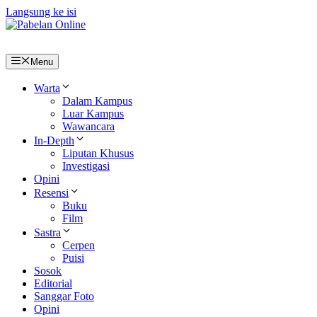
Langsung ke isi
Menu
Warta
Dalam Kampus
Luar Kampus
Wawancara
In-Depth
Liputan Khusus
Investigasi
Opini
Resensi
Buku
Film
Sastra
Cerpen
Puisi
Sosok
Editorial
Sanggar Foto
Opini