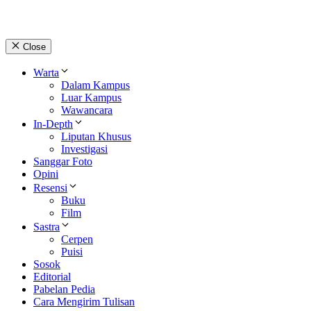
Close
Warta
Dalam Kampus
Luar Kampus
Wawancara
In-Depth
Liputan Khusus
Investigasi
Sanggar Foto
Opini
Resensi
Buku
Film
Sastra
Cerpen
Puisi
Sosok
Editorial
Pabelan Pedia
Cara Mengirim Tulisan