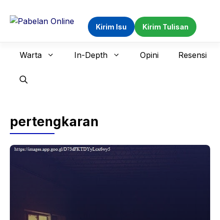
Langsung
ke
Kirim Isu
Kirim Tulisan
isi
Warta
In-Depth
Opini
Resensi
pertengkaran