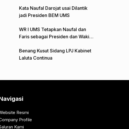
Gelar Aksi Depan Monumen Pers
Kata Naufal Darojat usai Dilantik
jadi Presiden BEM UMS
WR I UMS Tetapkan Naufal dan
Faris sebagai Presiden dan Wakil
Presiden BEM
Benang Kusut Sidang LPJ Kabinet
Laluta Continua
Navigasi
Website Resmi
Company Profile
Saluran Kami