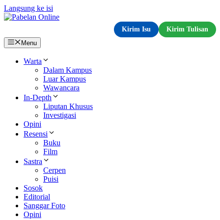
Langsung ke isi
Kirim Isu
Kirim Tulisan
Menu
Warta
Dalam Kampus
Luar Kampus
Wawancara
In-Depth
Liputan Khusus
Investigasi
Opini
Resensi
Buku
Film
Sastra
Cerpen
Puisi
Sosok
Editorial
Sanggar Foto
Opini