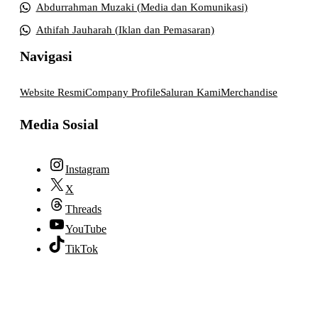
Abdurrahman Muzaki (Media dan Komunikasi)
Athifah Jauharah (Iklan dan Pemasaran)
Navigasi
Website Resmi
Company Profile
Saluran Kami
Merchandise
Media Sosial
Instagram
X
Threads
YouTube
TikTok
© 2026 lpmpabelan.com