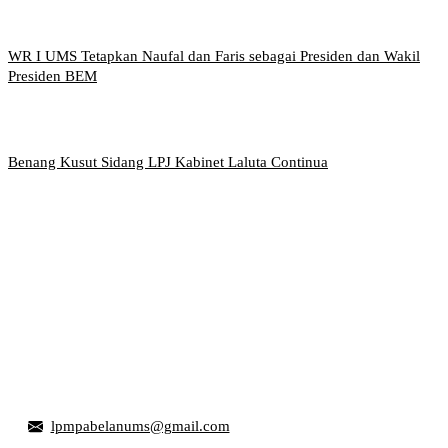
WR I UMS Tetapkan Naufal dan Faris sebagai Presiden dan Wakil
Presiden BEM
Benang Kusut Sidang LPJ Kabinet Laluta Continua
Griya Mahasiswa, Universitas Muhammadiyah Surakarta
Jl. Ahmad Yani, Tromol Pos 1 Pabelan, Kec. Kartasura,
Kabupaten Sukoharjo, Jawa Tengah 57169
lpmpabelanums@gmail.com