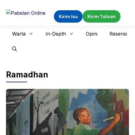
Langsung
ke
Kirim Isu
Kirim Tulisan
isi
Warta
In-Depth
Opini
Resensi
Ramadhan