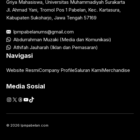
Griya Mahasiswa, Universitas Muhammadiyah Surakarta
Jl. Ahmad Yani, Tromol Pos 1 Pabelan, Kec. Kartasura,
Kabupaten Sukoharjo, Jawa Tengah 57169
lpmpabelanums@gmail.com
Abdurrahman Muzaki (Media dan Komunikasi)
Athifah Jauharah (Iklan dan Pemasaran)
Navigasi
Website Resmi
Company Profile
Saluran Kami
Merchandise
Media Sosial
Instagram
X
Threads
YouTube
TikTok
© 2026 lpmpabelan.com