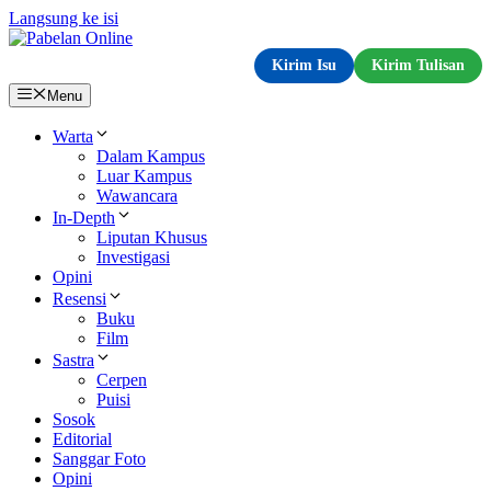
Langsung ke isi
Kirim Isu
Kirim Tulisan
Menu
Warta
Dalam Kampus
Luar Kampus
Wawancara
In-Depth
Liputan Khusus
Investigasi
Opini
Resensi
Buku
Film
Sastra
Cerpen
Puisi
Sosok
Editorial
Sanggar Foto
Opini