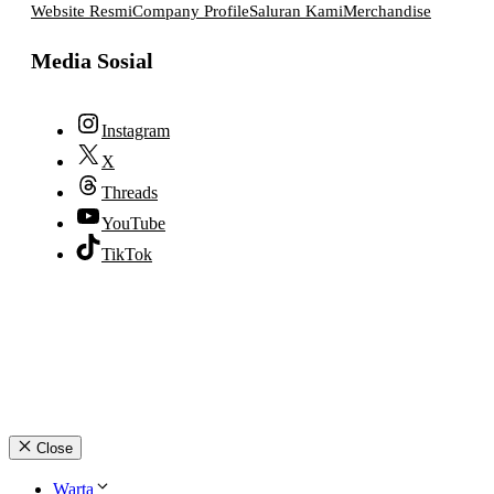
Website Resmi
Company Profile
Saluran Kami
Merchandise
Media Sosial
Instagram
X
Threads
YouTube
TikTok
© 2026 lpmpabelan.com
Close
Warta