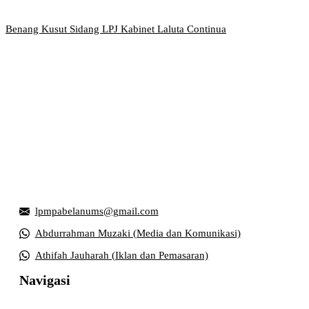
Benang Kusut Sidang LPJ Kabinet Laluta Continua
Griya Mahasiswa, Universitas Muhammadiyah Surakarta
Jl. Ahmad Yani, Tromol Pos 1 Pabelan, Kec. Kartasura,
Kabupaten Sukoharjo, Jawa Tengah 57169
lpmpabelanums@gmail.com
Abdurrahman Muzaki (Media dan Komunikasi)
Athifah Jauharah (Iklan dan Pemasaran)
Navigasi