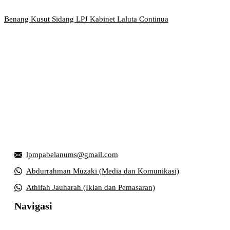
Benang Kusut Sidang LPJ Kabinet Laluta Continua
Griya Mahasiswa, Universitas Muhammadiyah Surakarta
Jl. Ahmad Yani, Tromol Pos 1 Pabelan, Kec. Kartasura,
Kabupaten Sukoharjo, Jawa Tengah 57169
lpmpabelanums@gmail.com
Abdurrahman Muzaki (Media dan Komunikasi)
Athifah Jauharah (Iklan dan Pemasaran)
Navigasi