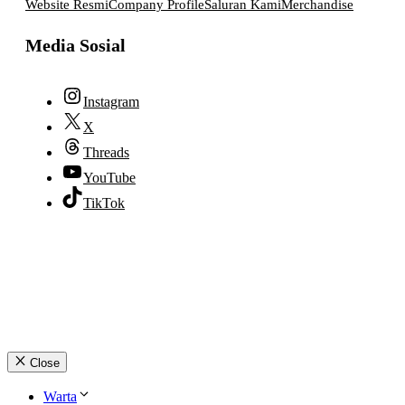
Website Resmi
Company Profile
Saluran Kami
Merchandise
Media Sosial
Instagram
X
Threads
YouTube
TikTok
© 2026 lpmpabelan.com
Close
Warta