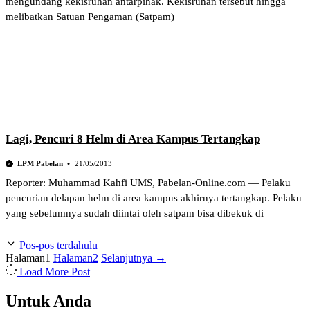
mengundang kekisruhan antarpihak. Kekisruhan tersebut hingga
melibatkan Satuan Pengaman (Satpam)
Lagi, Pencuri 8 Helm di Area Kampus Tertangkap
LPM Pabelan
21/05/2013
Reporter: Muhammad Kahfi UMS, Pabelan-Online.com — Pelaku
pencurian delapan helm di area kampus akhirnya tertangkap. Pelaku
yang sebelumnya sudah diintai oleh satpam bisa dibekuk di
Pos-pos terdahulu
Halaman
1
Halaman
2
Selanjutnya
→
Load More Post
Untuk Anda