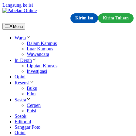
Langsung ke isi
Kirim Isu
Kirim Tulisan
Menu
Warta
Dalam Kampus
Luar Kampus
Wawancara
In-Depth
Liputan Khusus
Investigasi
Opini
Resensi
Buku
Film
Sastra
Cerpen
Puisi
Sosok
Editorial
Sanggar Foto
Opini