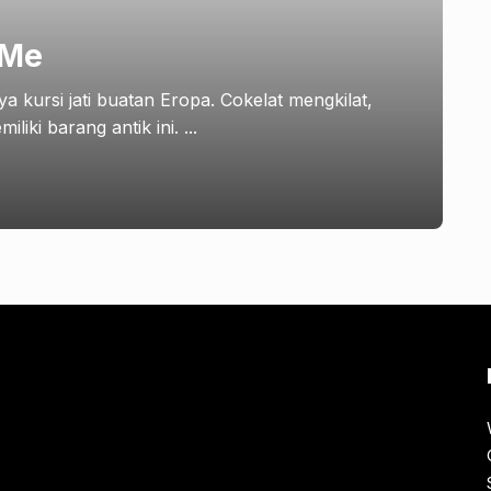
 Me
 kursi jati buatan Eropa. Cokelat mengkilat,
iki barang antik ini. ...