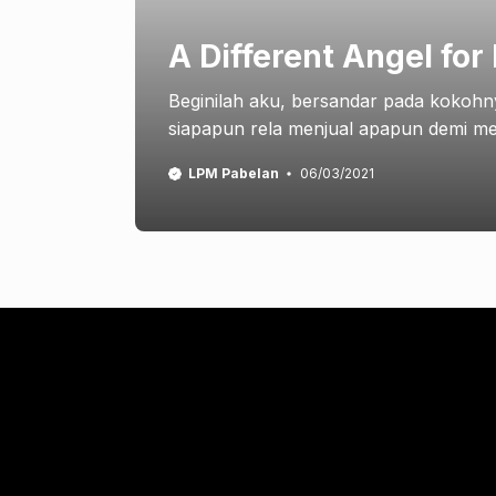
A Different Angel for
Beginilah aku, bersandar pada kokohnya
siapapun rela menjual apapun demi memil
LPM Pabelan
06/03/2021