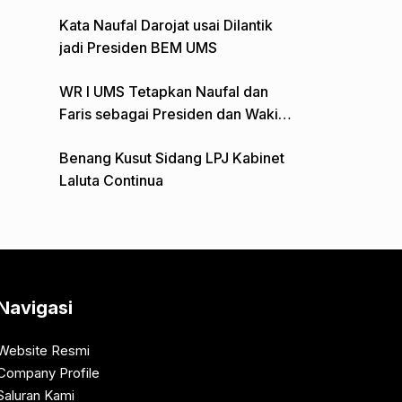
Gelar Aksi Depan Monumen Pers
Kata Naufal Darojat usai Dilantik
jadi Presiden BEM UMS
WR I UMS Tetapkan Naufal dan
Faris sebagai Presiden dan Wakil
Presiden BEM
Benang Kusut Sidang LPJ Kabinet
Laluta Continua
Navigasi
Website Resmi
Company Profile
Saluran Kami