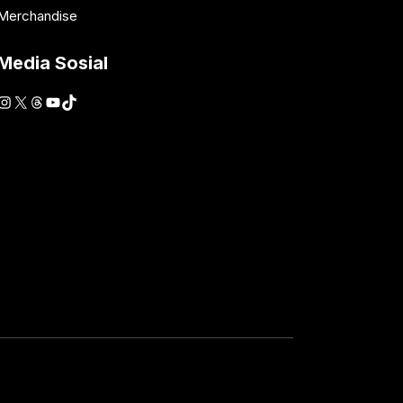
Merchandise
Media Sosial
Instagram
X
Threads
YouTube
TikTok