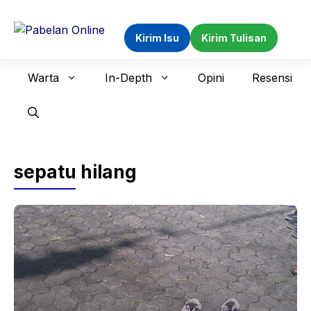
Langsung
ke
Kirim Isu
Kirim Tulisan
isi
Warta
In-Depth
Opini
Resensi
sepatu hilang