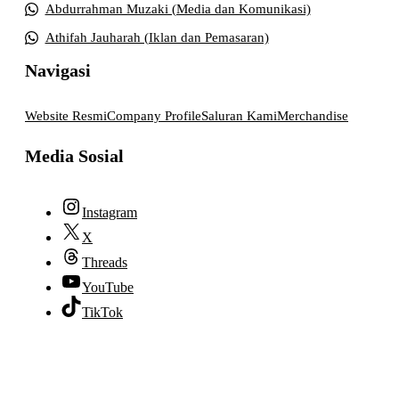
Abdurrahman Muzaki (Media dan Komunikasi)
Athifah Jauharah (Iklan dan Pemasaran)
Navigasi
Website Resmi
Company Profile
Saluran Kami
Merchandise
Media Sosial
Instagram
X
Threads
YouTube
TikTok
© 2026 lpmpabelan.com