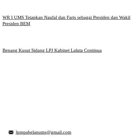
WR I UMS Tetapkan Naufal dan Faris sebagai Presiden dan Wakil
Presiden BEM
Benang Kusut Sidang LPJ Kabinet Laluta Continua
Griya Mahasiswa, Universitas Muhammadiyah Surakarta
Jl. Ahmad Yani, Tromol Pos 1 Pabelan, Kec. Kartasura,
Kabupaten Sukoharjo, Jawa Tengah 57169
lpmpabelanums@gmail.com