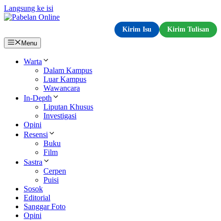
Langsung ke isi
Kirim Isu
Kirim Tulisan
Menu
Warta
Dalam Kampus
Luar Kampus
Wawancara
In-Depth
Liputan Khusus
Investigasi
Opini
Resensi
Buku
Film
Sastra
Cerpen
Puisi
Sosok
Editorial
Sanggar Foto
Opini