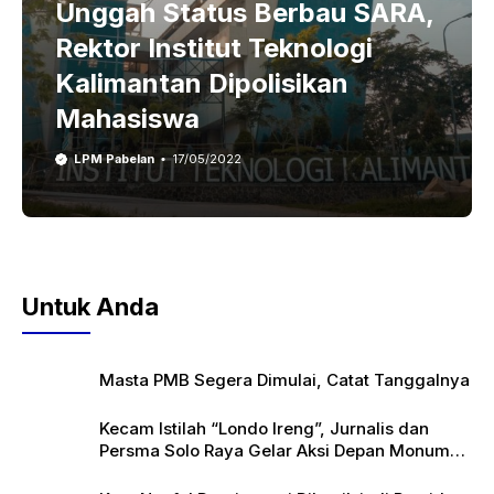
Unggah Status Berbau SARA,
Rektor Institut Teknologi
Kalimantan Dipolisikan
Mahasiswa
LPM Pabelan
17/05/2022
Untuk Anda
Masta PMB Segera Dimulai, Catat Tanggalnya
Kecam Istilah “Londo Ireng”, Jurnalis dan
Persma Solo Raya Gelar Aksi Depan Monumen
Pers