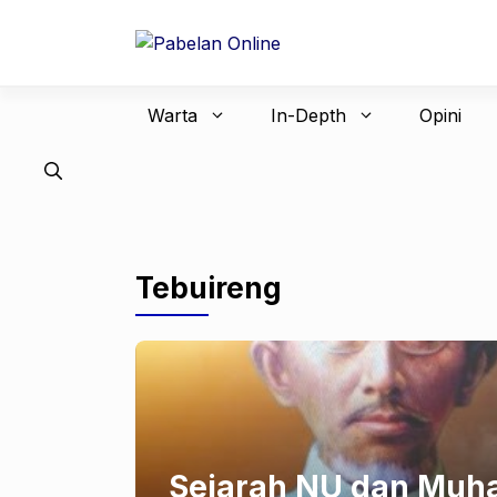
Langsung
ke
isi
Warta
In-Depth
Opini
Tebuireng
Sejarah NU dan Muh