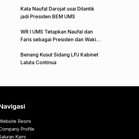
Gelar Aksi Depan Monumen Pers
Kata Naufal Darojat usai Dilantik
jadi Presiden BEM UMS
WR I UMS Tetapkan Naufal dan
Faris sebagai Presiden dan Wakil
Presiden BEM
Benang Kusut Sidang LPJ Kabinet
Laluta Continua
Navigasi
Website Resmi
Company Profile
Saluran Kami