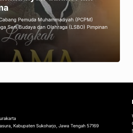
ma
n Cabang Pemuda Muhammadiyah (PCPM)
ga Seni Budaya dan Olahraga (LSBO) Pimpinan
urakarta
rtasura, Kabupaten Sukoharjo, Jawa Tengah 57169