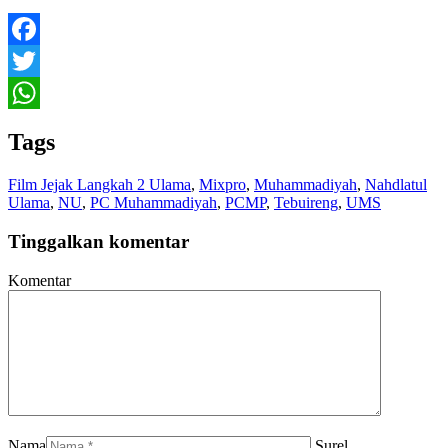
Facebook
Twitter
WhatsApp
Tags
Film Jejak Langkah 2 Ulama
,
Mixpro
,
Muhammadiyah
,
Nahdlatul
Ulama
,
NU
,
PC Muhammadiyah
,
PCMP
,
Tebuireng
,
UMS
Tinggalkan komentar
Komentar
Nama
Surel