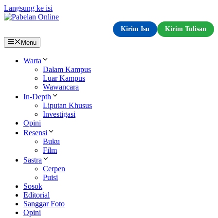
Langsung ke isi
Kirim Isu
Kirim Tulisan
Menu
Warta
Dalam Kampus
Luar Kampus
Wawancara
In-Depth
Liputan Khusus
Investigasi
Opini
Resensi
Buku
Film
Sastra
Cerpen
Puisi
Sosok
Editorial
Sanggar Foto
Opini