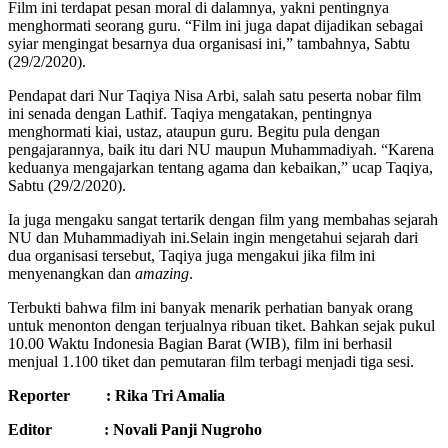
Film ini terdapat pesan moral di dalamnya, yakni pentingnya
menghormati seorang guru. “Film ini juga dapat dijadikan sebagai
syiar mengingat besarnya dua organisasi ini,” tambahnya, Sabtu
(29/2/2020).
Pendapat dari Nur Taqiya Nisa Arbi, salah satu peserta nobar film
ini senada dengan Lathif. Taqiya mengatakan, pentingnya
menghormati kiai, ustaz, ataupun guru. Begitu pula dengan
pengajarannya, baik itu dari NU maupun Muhammadiyah. “Karena
keduanya mengajarkan tentang agama dan kebaikan,” ucap Taqiya,
Sabtu (29/2/2020).
Ia juga mengaku sangat tertarik dengan film yang membahas sejarah
NU dan Muhammadiyah ini.Selain ingin mengetahui sejarah dari
dua organisasi tersebut, Taqiya juga mengakui jika film ini
menyenangkan dan
amazing
.
Terbukti bahwa film ini banyak menarik perhatian banyak orang
untuk menonton dengan terjualnya ribuan tiket. Bahkan sejak pukul
10.00 Waktu Indonesia Bagian Barat (WIB), film ini berhasil
menjual 1.100 tiket dan pemutaran film terbagi menjadi tiga sesi.
Reporter
: Rika Tri Amalia
Editor
: Novali Panji Nugroho