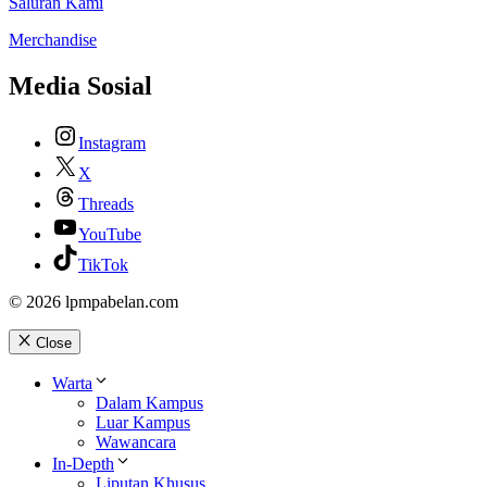
Saluran Kami
Merchandise
Media Sosial
Instagram
X
Threads
YouTube
TikTok
© 2026 lpmpabelan.com
Close
Warta
Dalam Kampus
Luar Kampus
Wawancara
In-Depth
Liputan Khusus