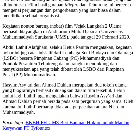
di Indonesia. Film hasil garapan
Mixpro
dan Tebuireng ini bercerita
mengenai perjuangan dan pengorbanan yang luar biasa dalam
mendirikan sebuah organisasi.
Kegiatan nonton bareng (nobar) film “Jejak Langkah 2 Ulama”
berhasil ditayangkan di Auditorium Muh. Djazman Universitas
Muhammadiyah Surakarta (UMS), pada tanggal 29 Februari 2020.
Abdul Lathif Alafghani, selaku Ketua Panitia mengatakan, kegiatan
nobar ini juga atas inisiatif dari Lembaga Seni Budaya dan Olahraga
(LSBO) beserta Pimpinan Cabang (PC) Muhammadiyah dan
Pondok Pesantren Tebuireng dalam rangka mendukung dan
menyukseskan apa yang telah dibuat oleh LSBO dari Pimpinan
Pusat (PP) Muhammadiyah.
Hasyim Asy’ari dan Ahmad Dahlan merupakan dua tokoh ulama
yang biografinya berhasil dituangkan dalam film tersebut. Lebih
lanjut lagi, Lathif juga mengatakan bahwa Hasyim Asy’ari dan
Ahmad Dahlan pernah berada pada satu perguruan yang sama. Oleh
karena itu, Lathif berharap tidak ada perpecahan antara NU dan
Muhammadiyah.
Baca Juga
:
BKBH FH UMS Beri Bantuan Hukum untuk Mantan
Karyawan PT Tyfountex