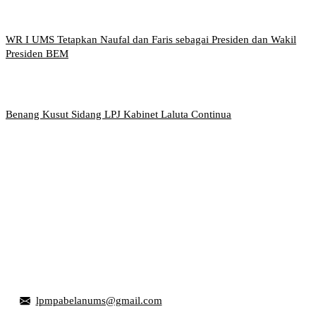
WR I UMS Tetapkan Naufal dan Faris sebagai Presiden dan Wakil
Presiden BEM
Benang Kusut Sidang LPJ Kabinet Laluta Continua
Griya Mahasiswa, Universitas Muhammadiyah Surakarta
Jl. Ahmad Yani, Tromol Pos 1 Pabelan, Kec. Kartasura,
Kabupaten Sukoharjo, Jawa Tengah 57169
lpmpabelanums@gmail.com