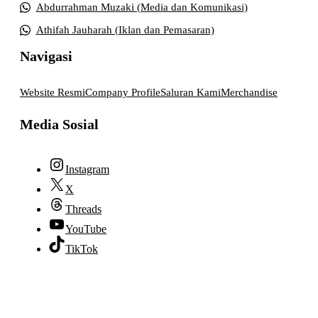
Abdurrahman Muzaki (Media dan Komunikasi)
Athifah Jauharah (Iklan dan Pemasaran)
Navigasi
Website Resmi
Company Profile
Saluran Kami
Merchandise
Media Sosial
Instagram
X
Threads
YouTube
TikTok
© 2026 lpmpabelan.com