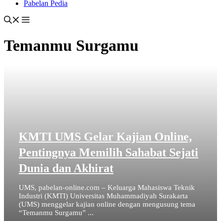
Pabelan Pedia
Temanmu Surgamu
KMTI UMS Gelar Kajian Online,
Pentingnya Memilih Sahabat Sejati
Dunia dan Akhirat
UMS, pabelan-online.com – Keluarga Mahasiswa Teknik
Industri (KMTI) Universitas Muhammadiyah Surakarta
(UMS) menggelar kajian online dengan mengusung tema
“Temanmu Surgamu” ...