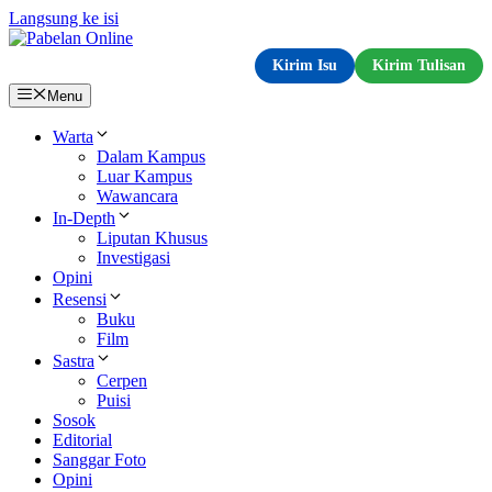
Langsung ke isi
Kirim Isu
Kirim Tulisan
Menu
Warta
Dalam Kampus
Luar Kampus
Wawancara
In-Depth
Liputan Khusus
Investigasi
Opini
Resensi
Buku
Film
Sastra
Cerpen
Puisi
Sosok
Editorial
Sanggar Foto
Opini