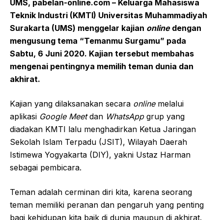
UMS,
pabelan-online.com
– Keluarga Mahasiswa
Teknik Industri
(KMTI)
Universitas Muhammadiyah
Surakarta (UMS) men
g
g
elar k
ajian
o
nline
d
engan
mengusung
tema “
T
emanmu Surgamu”
pada
Sabtu, 6 Juni 2020
. Kajian tersebut membahas
mengenai pentingnya memilih teman dunia dan
akhirat.
Kajian yang dilaksanakan secara
online
melalui
aplikasi
Google Meet
dan
WhatsApp
grup yang
diadakan KMTI lalu menghadirkan Ketua Jaringan
Sekolah Islam Terpadu (JSIT), Wilayah Daerah
Istimewa Yogyakarta (DIY), yakni Ustaz Harman
sebagai pembicara.
Teman adalah cerminan diri kita, karena seorang
teman memiliki peranan dan pengaruh yang penting
bagi kehidupan kita baik di dunia maupun di akhirat.