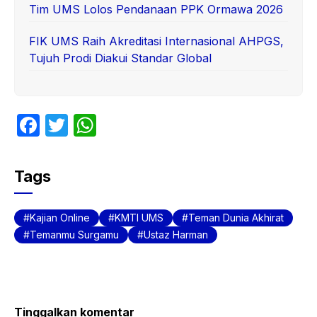
Tim UMS Lolos Pendanaan PPK Ormawa 2026
FIK UMS Raih Akreditasi Internasional AHPGS,
Tujuh Prodi Diakui Standar Global
F
T
W
a
w
h
c
itt
at
Tags
e
er
s
b
A
Kajian Online
KMTI UMS
Teman Dunia Akhirat
o
p
Temanmu Surgamu
Ustaz Harman
o
p
k
Tinggalkan komentar