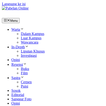
Langsung ke isi
Menu
Warta
Dalam Kampus
Luar Kampus
Wawancara
In-Depth
Liputan Khusus
Investigasi
Opini
Resensi
Buku
Film
Sastra
Cerpen
Puisi
Sosok
Editorial
Sanggar Foto
Opini