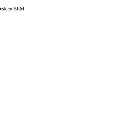
Presiden BEM
ukoharjo, Jawa Tengah 57169