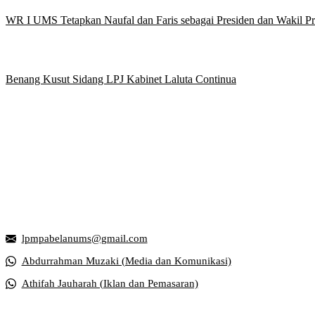
WR I UMS Tetapkan Naufal dan Faris sebagai Presiden dan Wakil 
Benang Kusut Sidang LPJ Kabinet Laluta Continua
Griya Mahasiswa, Universitas Muhammadiyah Surakarta
Jl. Ahmad Yani, Tromol Pos 1 Pabelan, Kec. Kartasura, Kabupaten S
lpmpabelanums@gmail.com
Abdurrahman Muzaki (Media dan Komunikasi)
Athifah Jauharah (Iklan dan Pemasaran)