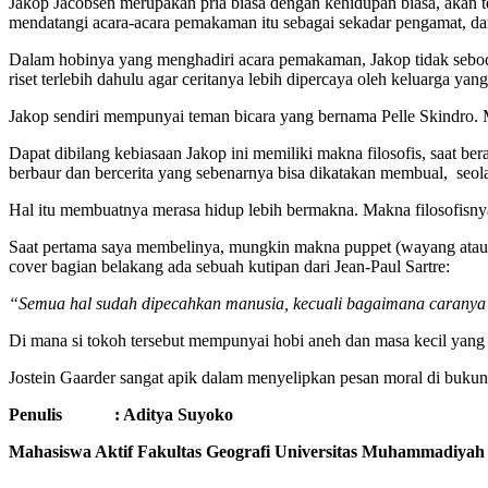
Jakop Jacobsen merupakan pria biasa dengan kehidupan biasa, akan te
mendatangi acara-acara pemakaman itu sebagai sekadar pengamat, dan
Dalam hobinya yang menghadiri acara pemakaman, Jakop tidak sebodoh
riset terlebih dahulu agar ceritanya lebih dipercaya oleh keluarga yan
Jakop sendiri mempunyai teman bicara yang bernama Pelle Skindro. M
Dapat dibilang kebiasaan Jakop ini memiliki makna filosofis, saat be
berbaur dan bercerita yang sebenarnya bisa dikatakan membual, seo
Hal itu membuatnya merasa hidup lebih bermakna. Makna filosofisn
Saat pertama saya membelinya, mungkin makna puppet (wayang atau
cover bagian belakang ada sebuah kutipan dari Jean-Paul Sartre:
“Semua hal sudah dipecahkan manusia, kecuali bagaimana caranya
Di mana si tokoh tersebut mempunyai hobi aneh dan masa kecil yang 
Jostein Gaarder sangat apik dalam menyelipkan pesan moral di buk
Penulis : Aditya Suyoko
Mahasiswa Aktif Fakultas Geografi Universitas Muhammadiyah