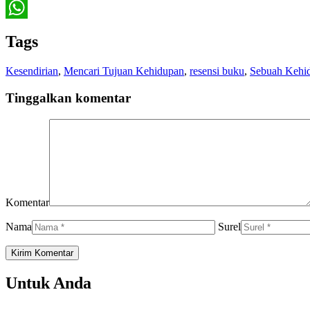
Twitter
WhatsApp
Tags
Kesendirian
,
Mencari Tujuan Kehidupan
,
resensi buku
,
Sebuah Kehid
Tinggalkan komentar
Komentar
Nama
Surel
Untuk Anda