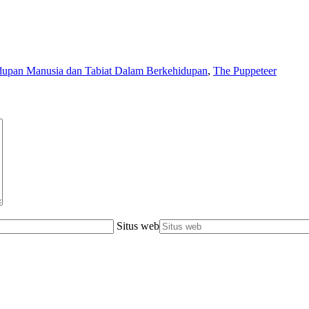
upan Manusia dan Tabiat Dalam Berkehidupan
,
The Puppeteer
Situs web