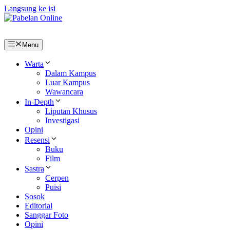
Langsung ke isi
Menu
Warta
Dalam Kampus
Luar Kampus
Wawancara
In-Depth
Liputan Khusus
Investigasi
Opini
Resensi
Buku
Film
Sastra
Cerpen
Puisi
Sosok
Editorial
Sanggar Foto
Opini