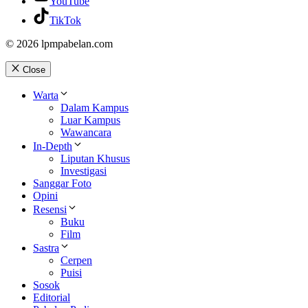
YouTube
TikTok
© 2026 lpmpabelan.com
Close
Warta
Dalam Kampus
Luar Kampus
Wawancara
In-Depth
Liputan Khusus
Investigasi
Sanggar Foto
Opini
Resensi
Buku
Film
Sastra
Cerpen
Puisi
Sosok
Editorial