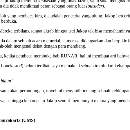
tapi Jakop memiliki kebiasaan yang tidak lazim, yaitu suka menghadir
 dia tidak menikmati peran sebagai orang luar
(outsider)
.
 yang pembaca kira, dia adalah pencerita yang ulung. Jakop bercerita
g berduka.
ereka terbilang sangat akrab hingga istri Jakop tak bisa memahaminya
rada dalam sebuah acara memorial, ia merasa didengarkan dan berpikir k
lah-olah mengenal dekat dengan para mendiang.
ya, ketika pembaca membuka bab RUNAR, hal ini membuat arti bahwa a
 boneka-
red
) belum terlihat, saya memaknai sebuah tokoh dari kehampa
 hidup”
sarat akan perundungan, novel ini menyindir tentang sebuah kehidupa
unya, sehingga kehampaan Jakop sendiri mempunyai makna yang mendala
 Surakarta (UMS)