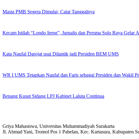
Masta PMB Segera Dimulai, Catat Tanggalnya
Kecam Istilah “Londo Ireng”, Jurnalis dan Persma Solo Raya Gelar
Kata Naufal Darojat usai Dilantik jadi Presiden BEM UMS
WR I UMS Tetapkan Naufal dan Faris sebagai Presiden dan Wakil 
Benang Kusut Sidang LPJ Kabinet Laluta Continua
Griya Mahasiswa, Universitas Muhammadiyah Surakarta
Jl. Ahmad Yani, Tromol Pos 1 Pabelan, Kec. Kartasura, Kabupaten 