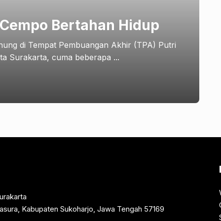
 Cempo Bertahan Hidup
nung di Tempat Pembuangan Akhir (TPA) Putri
ta Surakarta, cuma beberapa ...
urakarta
rtasura, Kabupaten Sukoharjo, Jawa Tengah 57169