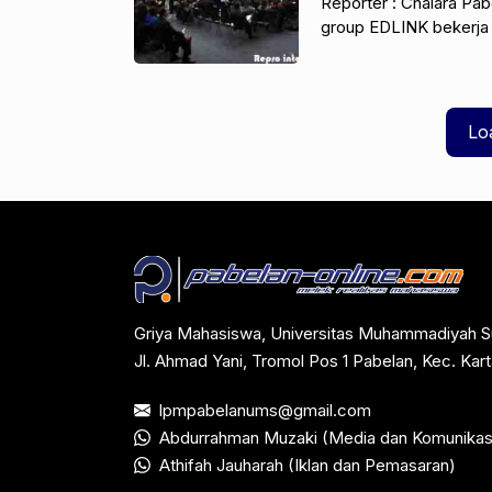
Reporter : Chalara Pa
group EDLINK bekerja
education expo di au
Lo
Griya Mahasiswa, Universitas Muhammadiyah S
Jl. Ahmad Yani, Tromol Pos 1 Pabelan, Kec. Ka
lpmpabelanums@gmail.com
Abdurrahman Muzaki (Media dan Komunikas
Athifah Jauharah (Iklan dan Pemasaran)