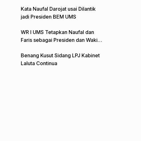
Gelar Aksi Depan Monumen Pers
Kata Naufal Darojat usai Dilantik
jadi Presiden BEM UMS
WR I UMS Tetapkan Naufal dan
Faris sebagai Presiden dan Wakil
Presiden BEM
Benang Kusut Sidang LPJ Kabinet
Laluta Continua