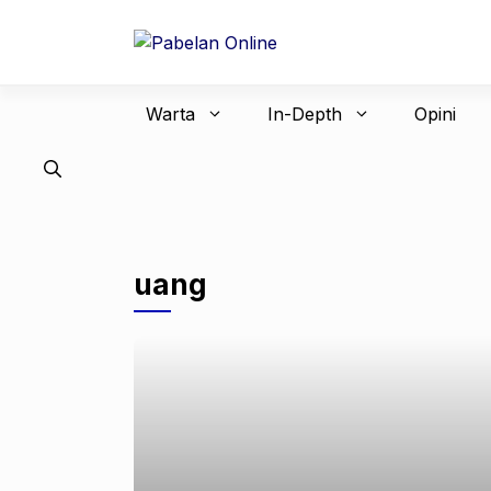
Langsung
ke
isi
Warta
In-Depth
Opini
uang