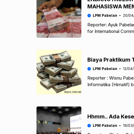
MAHASISWA MEM
LPM Pabelan
20/04
Reporter: Ayuk Pabel
for International Comm
merasa diberatkan den
Biaya Praktikum 
LPM Pabelan
12/04
Reporter : Wisnu Pab
Informatika (Himatif) 
menurunkan biaya prakt
Hhmm.. Ada Kesem
LPM Pabelan
19/03