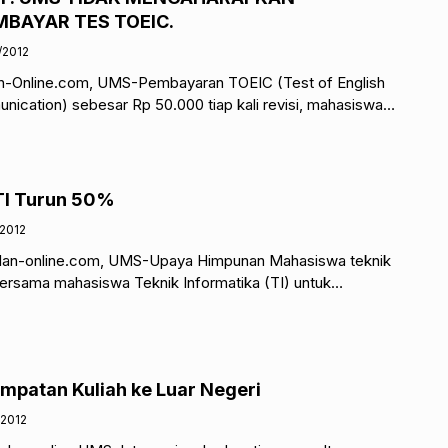
BAYAR TES TOEIC.
/2012
an-Online.com, UMS-Pembayaran TOEIC (Test of English
unication) sebesar Rp 50.000 tiap kali revisi, mahasiswa
gan adanya pembayaran sebesar itu.
TI Turun 50%
/2012
elan-online.com, UMS-Upaya Himpunan Mahasiswa teknik
bersama mahasiswa Teknik Informatika (TI) untuk
ikum berhasil diturunkan. Biaya praktikum yang semula
patan Kuliah ke Luar Negeri
/2012