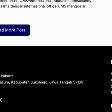
belan-online,UMS–Internasional education consultancy
 sama dengan internasional office UMS menggelar
ditorium Muhammad Djazman pada 16 Maret 2012
ad More Post
urakarta
rtasura, Kabupaten Sukoharjo, Jawa Tengah 57169
i)