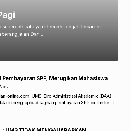
Pagi
ani secercah cahaya di tengah-tengah temaram
berang jalan Dan ...
d Pembayaran SPP, Merugikan Mahasiswa
/2012
lan-online.com, UMS-Biro Administrasi Akademik (BAA)
alam meng-upload tagihan pembayaran SPP cicilan ke- III.
hman mengaku mengenai kesalahan tersebut.
KAN