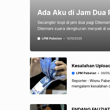
Ada Aku di Jam Dua 
Secangkir kopi di jam dua pagi Ditem
Ditemani suara dengkuran merpati di se
LPM Pabelan
13/10/2025
Kesalahan Uploa
LPM Pabelan
09/05
Reporter : Wisnu Pabe
mengalami kesalahan d
Kepala BAA, Mujiburo
ENDANG FAUZIATI : UMS TIDAK MENGAHARAP