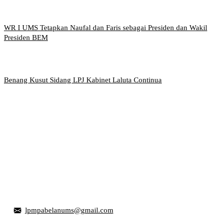
WR I UMS Tetapkan Naufal dan Faris sebagai Presiden dan Wakil
Presiden BEM
Benang Kusut Sidang LPJ Kabinet Laluta Continua
Griya Mahasiswa, Universitas Muhammadiyah Surakarta
Jl. Ahmad Yani, Tromol Pos 1 Pabelan, Kec. Kartasura,
Kabupaten Sukoharjo, Jawa Tengah 57169
lpmpabelanums@gmail.com