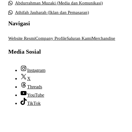
Abdurrahman Muzaki (Media dan Komunikasi)
Athifah Jauharah (Iklan dan Pemasaran)
Navigasi
Website Resmi
Company Profile
Saluran Kami
Merchandise
Media Sosial
Instagram
X
Threads
YouTube
TikTok
© 2026 lpmpabelan.com