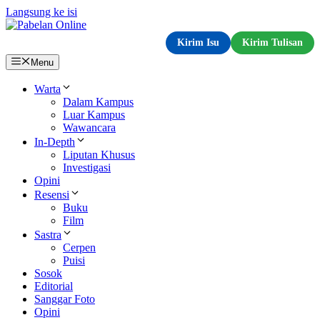
Langsung ke isi
Kirim Isu
Kirim Tulisan
Menu
Warta
Dalam Kampus
Luar Kampus
Wawancara
In-Depth
Liputan Khusus
Investigasi
Opini
Resensi
Buku
Film
Sastra
Cerpen
Puisi
Sosok
Editorial
Sanggar Foto
Opini