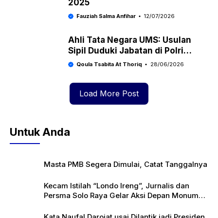
2025
Fauziah Salma Anfihar
12/07/2026
Ahli Tata Negara UMS: Usulan
Sipil Duduki Jabatan di Polri
Dinilai Bukan Hal Baru
Qoula Tsabita At Thoriq
28/06/2026
Load More Post
Untuk Anda
Masta PMB Segera Dimulai, Catat Tanggalnya
Kecam Istilah “Londo Ireng”, Jurnalis dan
Persma Solo Raya Gelar Aksi Depan Monumen
Pers
Kata Naufal Darojat usai Dilantik jadi Presiden