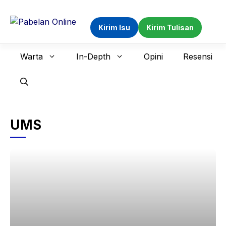
Langsung
ke
Kirim Isu
Kirim Tulisan
isi
Warta
In-Depth
Opini
Resensi
UMS