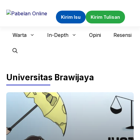
Langsung
ke
Kirim Isu
Kirim Tulisan
isi
Warta
In-Depth
Opini
Resensi
Universitas Brawijaya