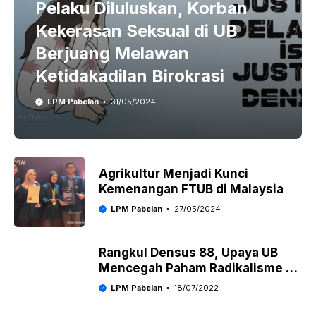
Pelaku Diluluskan, Korban
Kekerasan Seksual di UB
Berjuang Melawan
Ketidakadilan Birokrasi
LPM Pabelan
31/05/2024
Agrikultur Menjadi Kunci
Kemenangan FTUB di Malaysia
LPM Pabelan
27/05/2024
Rangkul Densus 88, Upaya UB
Mencegah Paham Radikalisme di
Lingkungan Kampus
LPM Pabelan
18/07/2022