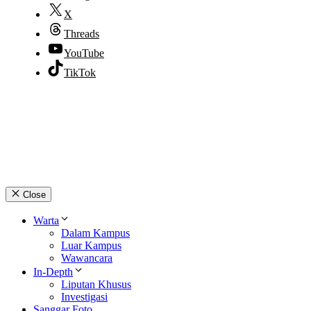
X
Threads
YouTube
TikTok
© 2026 lpmpabelan.com
Close
Warta
Dalam Kampus
Luar Kampus
Wawancara
In-Depth
Liputan Khusus
Investigasi
Sanggar Foto