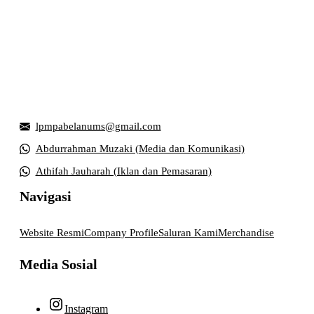
Griya Mahasiswa, Universitas Muhammadiyah Surakarta
Jl. Ahmad Yani, Tromol Pos 1 Pabelan, Kec. Kartasura,
Kabupaten Sukoharjo, Jawa Tengah 57169
lpmpabelanums@gmail.com
Abdurrahman Muzaki (Media dan Komunikasi)
Athifah Jauharah (Iklan dan Pemasaran)
Navigasi
Website Resmi
Company Profile
Saluran Kami
Merchandise
Media Sosial
Instagram