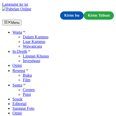
Langsung ke isi
Kirim Isu
Kirim Tulisan
Menu
Warta
Dalam Kampus
Luar Kampus
Wawancara
In-Depth
Liputan Khusus
Investigasi
Opini
Resensi
Buku
Film
Sastra
Cerpen
Puisi
Sosok
Editorial
Sanggar Foto
Opini