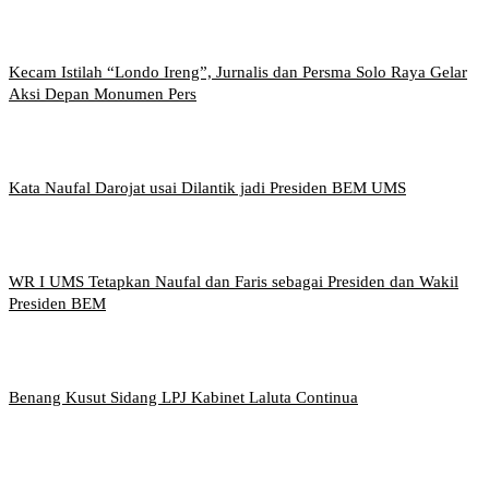
Kecam Istilah “Londo Ireng”, Jurnalis dan Persma Solo Raya Gelar
Aksi Depan Monumen Pers
Kata Naufal Darojat usai Dilantik jadi Presiden BEM UMS
WR I UMS Tetapkan Naufal dan Faris sebagai Presiden dan Wakil
Presiden BEM
Benang Kusut Sidang LPJ Kabinet Laluta Continua