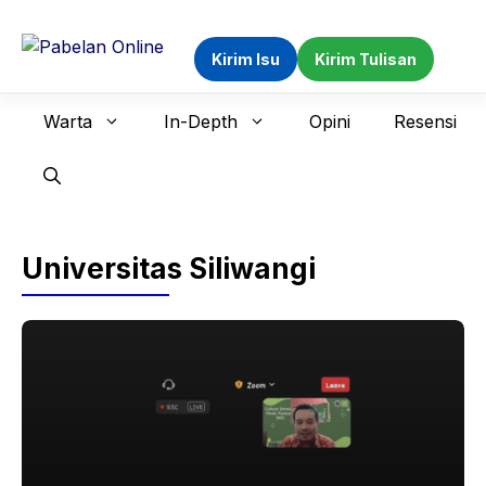
Langsung
ke
Kirim Isu
Kirim Tulisan
isi
Warta
In-Depth
Opini
Resensi
Universitas Siliwangi