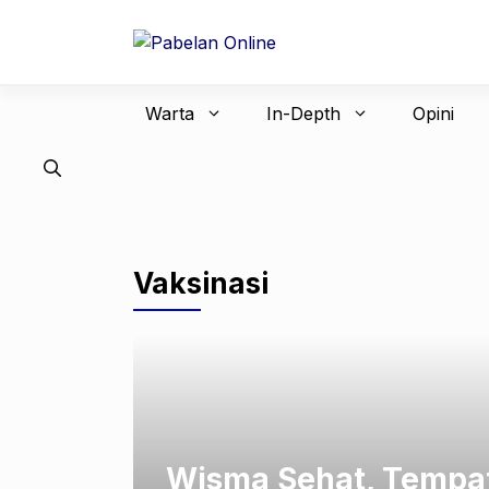
Langsung
ke
isi
Warta
In-Depth
Opini
Vaksinasi
Wisma Sehat, Tempat 