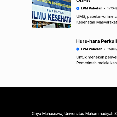
ODHA
LPM Pabelan
17/04
UMS, pabelan-online.
Kesehatan Masyarakat 
Muhammadiyah Suraka
(GID)
Huru-hara Perkul
LPM Pabelan
25/03
Untuk menekan penyeba
Pemerintah melakukan 
yang lalu. Vaksinasi c
Griya Mahasiswa, Universitas Muhammadiyah S