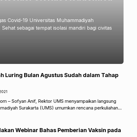
gas Covid-19 Universitas Muhammadiyah
at sebagai tempat isolasi mandiri bagi civitas
ah Luring Bulan Agustus Sudah dalam Tahap
2021
com – Sofyan Anif, Rektor UMS menyampaikan langsung
mmadiyah Surakarta (UMS) umumkan rencana perkuliahan
p pada Agustus mendatang. Dengan syarat
akan Webinar Bahas Pemberian Vaksin pada