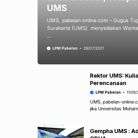
UMS
UMS, pabelan online.com – Gugus Tu
Surakarta (UMS) menyediakan Wisma Seh
...
LPM Pabelan
28/07/2021
Rektor UMS: Kuli
Perencanaan
LPM Pabelan
11/06/
UMS, pabelan-online.
jika Universitas Muha
luring secara bertaha
Gempha UMS : Ad