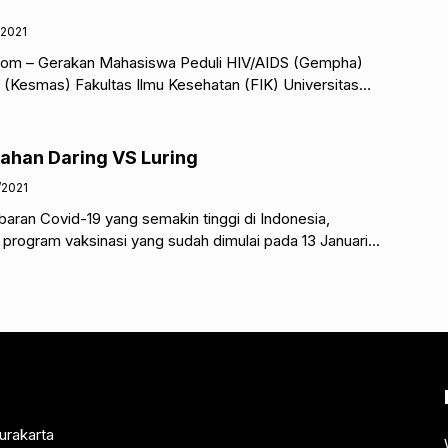
/2021
com – Gerakan Mahasiswa Peduli HIV/AIDS (Gempha)
(Kesmas) Fakultas Ilmu Kesehatan (FIK) Universitas
rta (UMS) mengadakan webinar Gempha Issue Discussion
iahan Daring VS Luring
/2021
ran Covid-19 yang semakin tinggi di Indonesia,
program vaksinasi yang sudah dimulai pada 13 Januari
orona untuk mahasiswa
urakarta