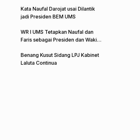
Gelar Aksi Depan Monumen Pers
Kata Naufal Darojat usai Dilantik
jadi Presiden BEM UMS
WR I UMS Tetapkan Naufal dan
Faris sebagai Presiden dan Wakil
Presiden BEM
Benang Kusut Sidang LPJ Kabinet
Laluta Continua