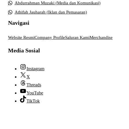
Abdurrahman Muzaki (Media dan Komunikasi)
Athifah Jauharah (Iklan dan Pemasaran)
Navigasi
Website Resmi
Company Profile
Saluran Kami
Merchandise
Media Sosial
Instagram
X
Threads
YouTube
TikTok
© 2026 lpmpabelan.com