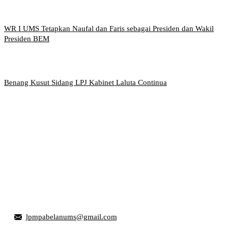
WR I UMS Tetapkan Naufal dan Faris sebagai Presiden dan Wakil
Presiden BEM
Benang Kusut Sidang LPJ Kabinet Laluta Continua
Griya Mahasiswa, Universitas Muhammadiyah Surakarta
Jl. Ahmad Yani, Tromol Pos 1 Pabelan, Kec. Kartasura,
Kabupaten Sukoharjo, Jawa Tengah 57169
lpmpabelanums@gmail.com