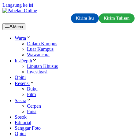
Langsung ke isi
Kirim Isu
Kirim Tulisan
Menu
Warta
Dalam Kampus
Luar Kampus
Wawancara
In-Depth
Liputan Khusus
Investigasi
Opini
Resensi
Buku
Film
Sastra
Cerpen
Puisi
Sosok
Editorial
Sanggar Foto
Opini