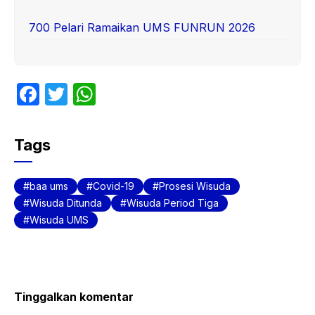
700 Pelari Ramaikan UMS FUNRUN 2026
F
T
W
a
w
h
c
itt
at
Tags
e
er
s
b
A
baa ums
Covid-19
Prosesi Wisuda
o
p
Wisuda Ditunda
Wisuda Period Tiga
Wisuda UMS
o
p
k
Tinggalkan komentar